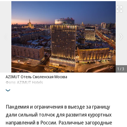
Развернуть на
1
/
3
AZIMUT Отель Смоленская Москва
Фото: AZIMUT Hotels
Пандемия и ограничения в выезде за границу
дали сильный толчок для развития курортных
направлений в России. Различные загородные