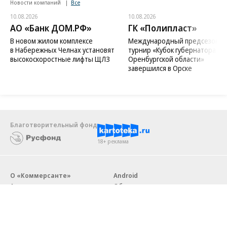
Новости компаний
Все
10.08.2026
10.08.2026
АО «Банк ДОМ.РФ»
ГК «Полипласт»
В новом жилом комплексе
Международный предсезонн
в Набережных Челнах установят
турнир «Кубок губернатора
высокоскоростные лифты ЩЛЗ
Оренбургской области»
завершился в Орске
Благотворительный фонд
18+ реклама
О «Коммерсанте»
Android
Архив
Обратная связь
Контакты
Правовая информация
Реклама
E-mail рассылки
Вакансии