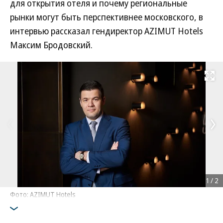
для открытия отеля и почему региональные
рынки могут быть перспективнее московского, в
интервью рассказал гендиректор AZIMUT Hotels
Максим Бродовский.
Развернуть на
1
/
2
Фото: AZIMUT Hotels