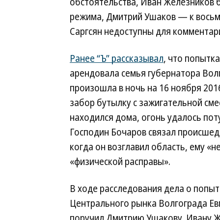
обстоятельства, Иван Железников б
режима, Дмитрий Ушаков — к восьм
Саргсян недоступны для комментар
Ранее “Ъ” рассказывал
, что попытк
арендовала семья губернатора Вол
произошла в ночь на 16 ноября 201
забор бутылку с зажигательной смес
находился дома, огонь удалось пот
Господин Бочаров связал происшедше
когда он возглавил область, ему «н
«физической расправы».
В ходе расследования дела о попы
Центрального рынка Волгограда Евг
поручил Дмитрию Ушакову, Ивану 