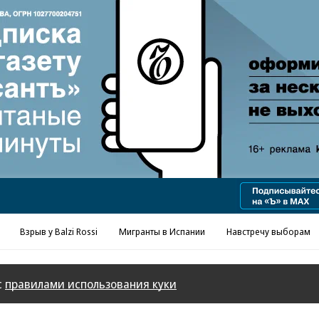
Реклама в «Ъ» www.kommersant.ru/ad
Взрыв у Balzi Rossi
Мигранты в Испании
Навстречу выборам
с
правилами использования куки