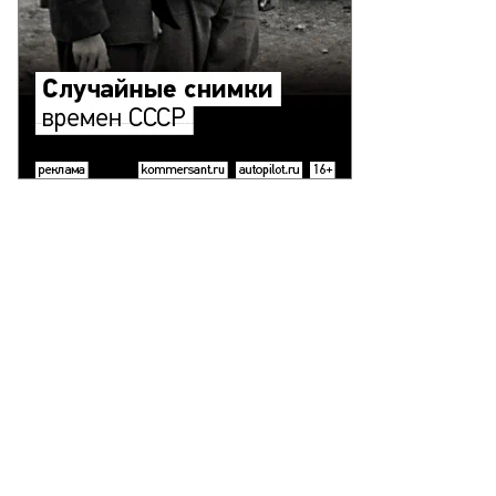
то:
рина
жор,
ммерсантъ
пить
ото