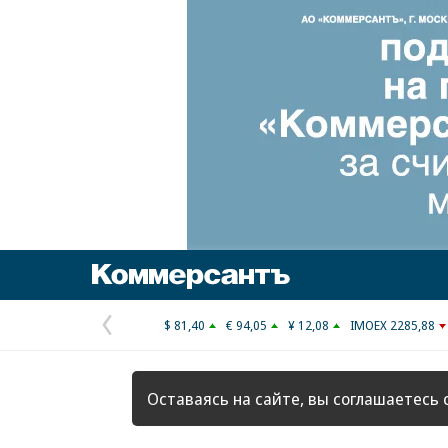
Коммерсантъ
$ 81,40
€ 94,05
¥ 12,08
IMOEX 2285,88
Предыдущая
страница
Оставаясь на сайте, вы соглашаетесь 