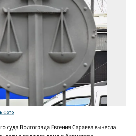
Фо
И
Бу
Ко
/
ку
ф
ть фото
го суда Волгограда Евгения Сараева вынесла