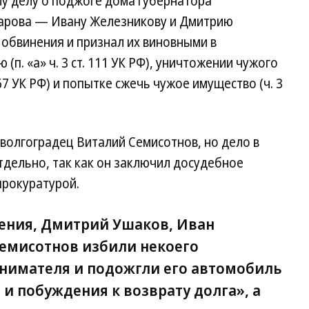
у делу о поджоге дома губернатора
чарова — Ивану Железникову и Дмитрию
 обвинения и признал их виновными в
(п. «а» ч. 3 ст. 111 УК РФ), уничтожении чужого
67 УК РФ) и попытке сжечь чужое имущество (ч. 3
 волгоградец Виталий Семисотнов, но дело в
тдельно, так как он заключил досудебное
прокуратурой.
ения, Дмитрий Ушаков, Иван
емисотнов избили некоего
нимателя и подожгли его автомобиль
 и побуждения к возврату долга», а