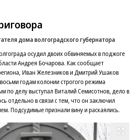
риговора
ателя дома волгоградского губернатора
олгограда осудил двоих обвиняемых в поджоге
бласти Андрея Бочарова. Как сообщает
региона, Иван Железников и Дмитрий Ушаков
 восьми годам колонии строгого режима
м по делу выступал Виталий Семисотнов, дело в
ь отдельно в связи с тем, что он заключил
ем. Подсудимые признали вину и раскаялись.
Развернуть на весь экран