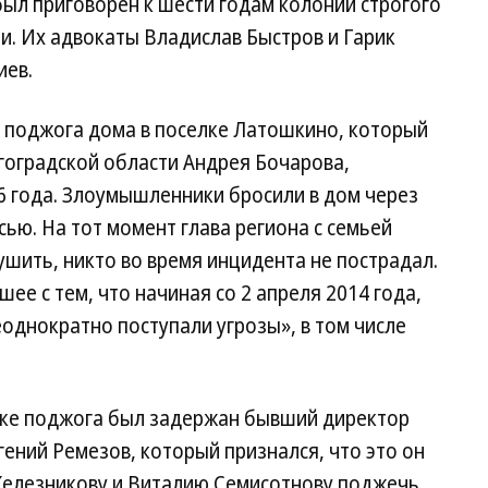
ыл приговорен к шести годам колонии строгого
и. Их адвокаты Владислав Быстров и Гарик
иев.
а поджога дома в поселке Латошкино, который
гоградской области Андрея Бочарова,
6 года. Злоумышленники бросили в дом через
ью. На тот момент глава региона с семьей
ушить, никто во время инцидента не пострадал.
е с тем, что начиная со 2 апреля 2014 года,
еоднократно поступали угрозы», в том числе
тке поджога был задержан бывший директор
ений Ремезов, который признался, что это он
Железникову и Виталию Семисотнову поджечь