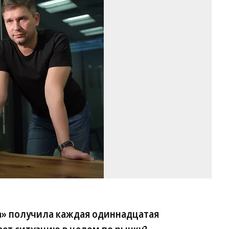
Фо
Д
Ле
Ко
» получила каждая одиннадцатая