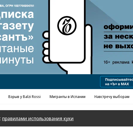
Реклама в «Ъ» www.kommersant.ru/ad
Взрыв у Balzi Rossi
Мигранты в Испании
Навстречу выборам
с
правилами использования куки