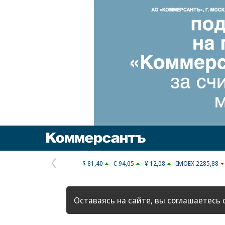
Коммерсантъ
$ 81,40
€ 94,05
¥ 12,08
IMOEX 2285,88
Предыдущая
страница
Оставаясь на сайте, вы соглашаетесь 