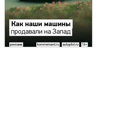
то:
митрий
бедев,
ммерсантъ