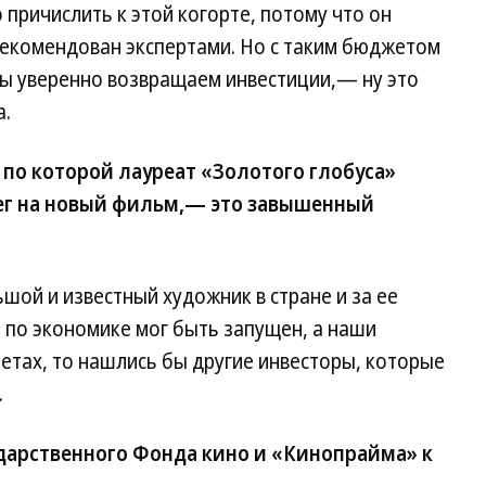
ричислить к этой когорте, потому что он
рекомендован экспертами. Но с таким бюджетом
мы уверенно возвращаем инвестиции,— ну это
а.
 по которой лауреат «Золотого глобуса»
ег на новый фильм,— это завышенный
ой и известный художник в стране и за ее
т по экономике мог быть запущен, а наши
етах, то нашлись бы другие инвесторы, которые
.
дарственного Фонда кино и «Кинопрайма» к