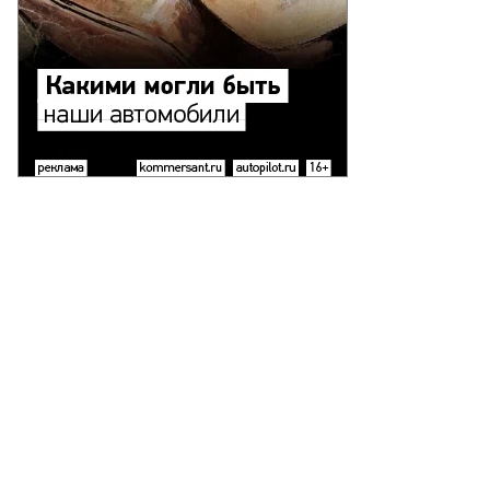
то:
nathan
ake,
uters