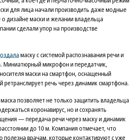
очный, а кое-где и перчаточно-масочный режим
аски для лица начали производить даже модные
е о дизайне маски и желании владельца
мпании сделали упор на производстве
создала
маску с системой распознавания речи и
. Миниатюрный микрофон и передатчик,
 носителя маски на смартфон, оснащенный
 ретранслирует речь через динамик смартфона.
 маска позволяет не только защитить владельца
одержаться коронавирус, но и сохранять
щения — передача речи через маску и динамик
асстоянии до 10 м. Компания отмечает, что
о полезна врачам, которые контактируют с уже