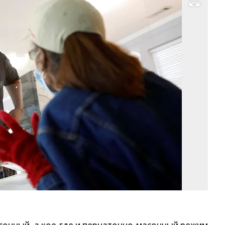
Развернуть на весь экран
Фо
Jo
Dr
Re