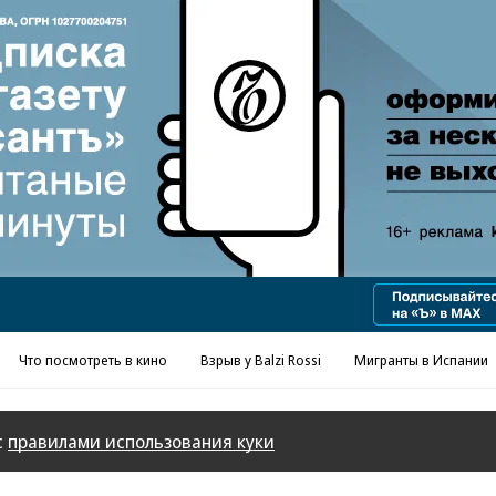
Реклама в «Ъ» www.kommersant.ru/ad
Что посмотреть в кино
Взрыв у Balzi Rossi
Мигранты в Испании
с
правилами использования куки