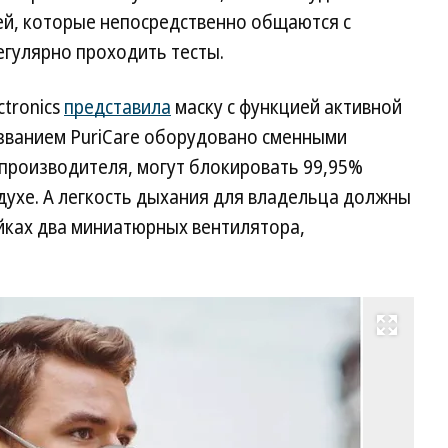
ей, которые непосредственно общаются с
гулярно проходить тесты.
ctronics
представила
маску с функцией активной
азванием PuriCare оборудовано сменными
 производителя, могут блокировать 99,95%
духе. А легкость дыхания для владельца должны
ках два миниатюрных вентилятора,
Развернуть на весь экран
За
ма
LG
Фо