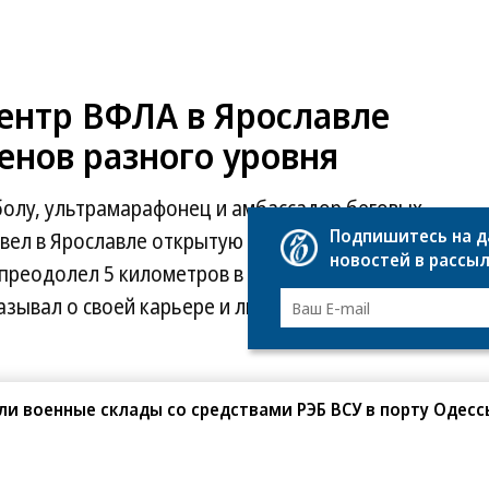
ентр ВФЛА в Ярославле
енов разного уровня
болу, ультрамарафонец и амбассадор беговых
Подпишитесь на 
вел в Ярославле открытую пробежку «Бег со
новостей в рассы
 преодолел 5 километров в комфортном темпе.
азывал о своей карьере и личном опыте через
ли военные склады со средствами РЭБ ВСУ в порту Одесс
Развернуть на весь экран
Фо