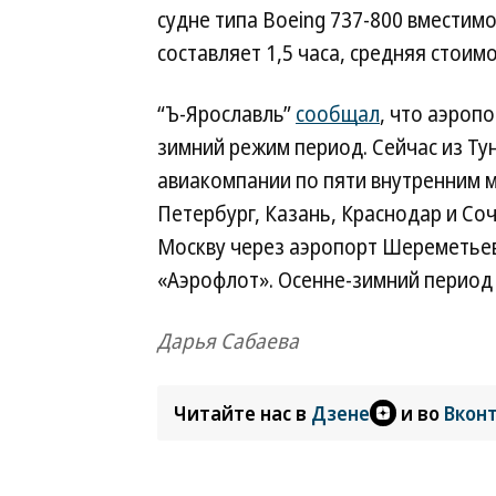
судне типа Boeing 737-800 вместим
составляет 1,5 часа, средняя стоим
“Ъ-Ярославль”
сообщал
, что аэроп
зимний режим период. Сейчас из Т
авиакомпании по пяти внутренним 
Петербург, Казань, Краснодар и Со
Москву через аэропорт Шереметьев
«Аэрофлот». Осенне-зимний период 
Дарья Сабаева
Читайте нас в
Дзене
и во
Вкон