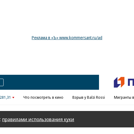
Реклама в «Ъ» www.kommersant.ru/ad
281,31
Что посмотреть в кино
Взрыв у Balzi Rossi
Мигранты в
с
правилами использования куки