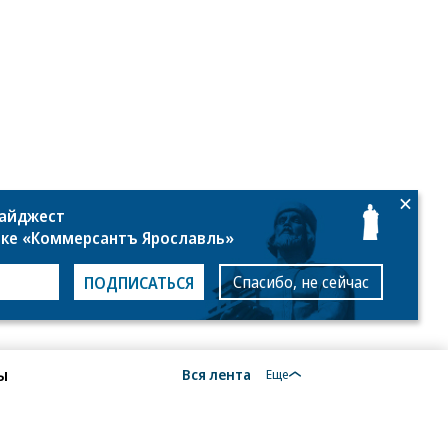
дайджест
лке «Коммерсантъ Ярославль»
Спасибо, не сейчас
ПОДПИСАТЬСЯ
ы
Вся лента
Еще
то: