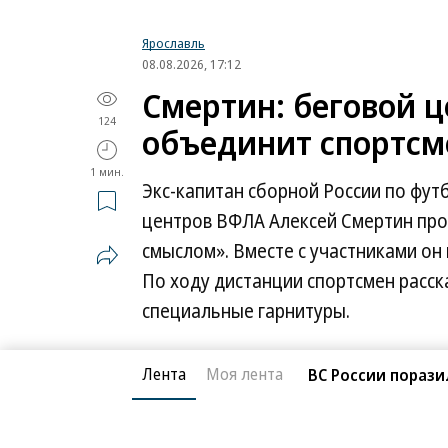
Ярославль
08.08.2026, 17:12
Смертин: беговой ц
124
объединит спортсм
1 мин.
Экс-капитан сборной России по фут
центров ВФЛА Алексей Смертин про
смыслом». Вместе с участниками он
По ходу дистанции спортсмен расск
специальные гарнитуры.
Лента
Моя лента
ВС России порази