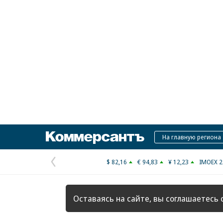
Коммерсантъ
На главную региона
$ 82,16
€ 94,83
¥ 12,23
IMOEX 2
Предыдущая
страница
Оставаясь на сайте, вы соглашаетесь 