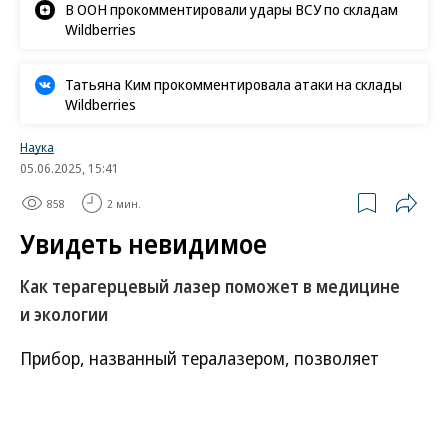
В ООН прокомментировали удары ВСУ по складам
Wildberries
Татьяна Ким прокомментировала атаки на склады
Wildberries
Наука
05.06.2025, 15:41
858
2 мин.
Увидеть невидимое
Как терагерцевый лазер поможет в медицине
и экологии
Прибор, названный тералазером, позволяет
генерировать терагерцевое излучение в широком
диапазоне частот — от 2 до 5 ТГц — и может
стать основой новых систем медицинской