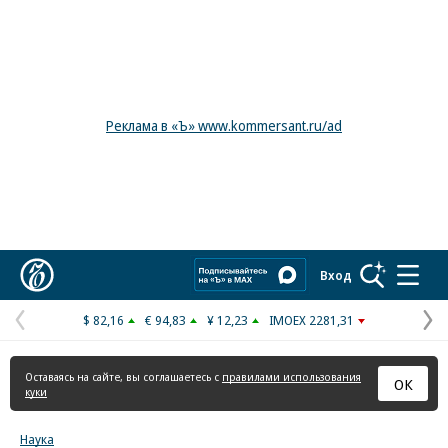
Реклама в «Ъ» www.kommersant.ru/ad
Коммерсантъ
Вход
$ 82,16
€ 94,83
¥ 12,23
IMOEX 2281,31
Предыдущая
С
страница
с
Оставаясь на сайте, вы соглашаетесь с
правилами использования
ОК
куки
Наука