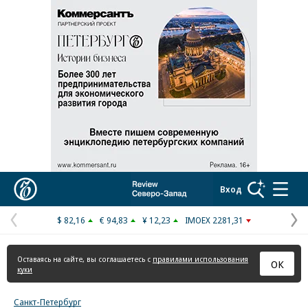
Реклама в «Ъ» www.kommersant.ru/ad
Коммерсантъ
Вход
$ 82,16
€ 94,83
¥ 12,23
IMOEX 2281,31
Предыдущая
С
страница
с
Оставаясь на сайте, вы соглашаетесь с
правилами использования
ОК
куки
Санкт-Петербург