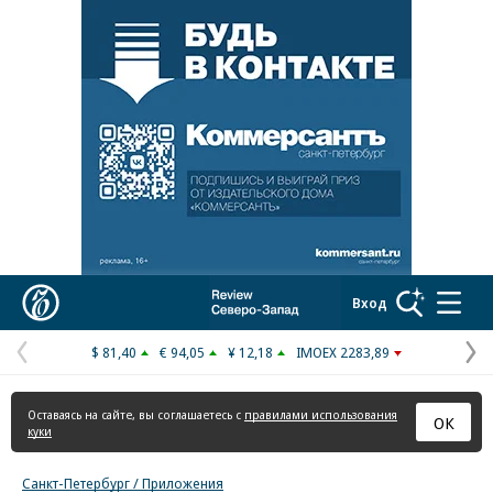
Реклама в «Ъ» www.kommersant.ru/ad
Коммерсантъ
Вход
$ 81,40
€ 94,05
¥ 12,18
IMOEX 2283,89
Предыдущая
С
страница
с
Оставаясь на сайте, вы соглашаетесь с
правилами использования
ОК
куки
Санкт-Петербург / Приложения