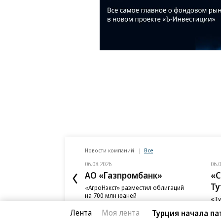
Новости компаний
Все
06.08.2026
06.
АО «Газпромбанк»
«С
Ту
«АгроНэкст» разместил облигаций
на 700 млн юаней
«Ту
фон
Лента
Моя лента
Турция начала па