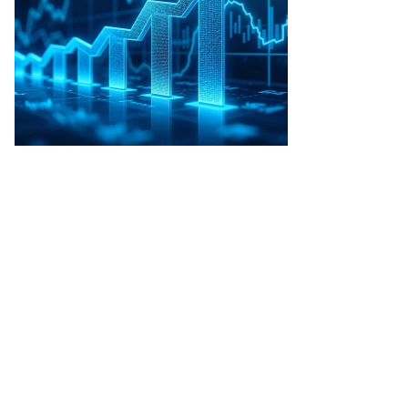
то:
гений
вленко,
ммерсантъ
пить
ото