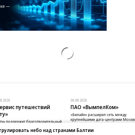
08.2026
06.08.2026
ервис путешествий
ПАО «ВымпелКом»
ту»
«Билайн» расширил сеть между
крупнейшими дата-центрами Моск
ту» поддержит благотворительный
д «Линия Жизни»
трулировать небо над странами Балтии