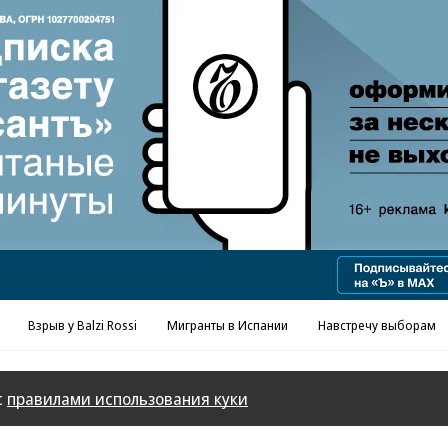
Реклама в «Ъ» www.kommersant.ru/ad
Взрыв у Balzi Rossi
Мигранты в Испании
Навстречу выборам
с
правилами использования куки