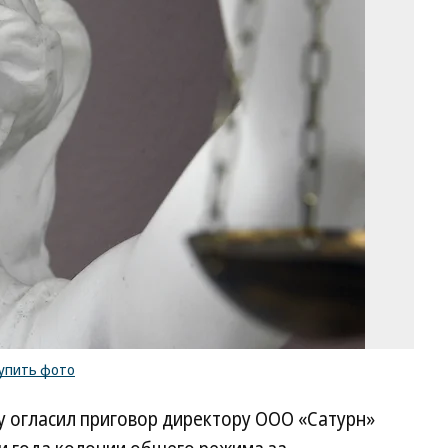
Фо
Ев
Па
Ко
/
ку
ф
упить фото
у огласил приговор директору ООО «Сатурн»