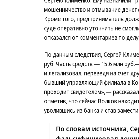
Сергею Клименко. Ему назначили тр
мошенничество и отмывание денег (ч. 4
Кроме того, предприниматель долже
суде оперативно уточнить не смогл
отказался от комментариев по делу
По данным следствия, Сергей Климен
руб. Часть средств — 15,6 млн руб
и легализовал, переведя на счет д
бывший управляющий филиала в Кон
проходит свидетелем»,— рассказал 
отметив, что сейчас Волков находит
уволившись из банка и став замести
По словам источника, Се
фальсифицировал докум