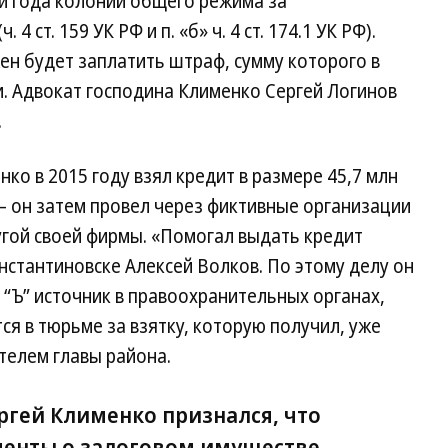
и года колонии общего режима за
 ст. 159 УК РФ и п. «б» ч. 4 ст. 174.1 УК РФ).
н будет заплатить штраф, сумму которого в
и. Адвокат господина Клименко Сергей Логинов
.
ко в 2015 году взял кредит в размере 45,7 млн
.— он затем провел через фиктивные организации
ругой своей фирмы. «Помогал выдать кредит
стантиновске Алексей Волков. По этому делу он
“Ъ” источник в правоохранительных органах,
ся в тюрьме за взятку, которую получил, уже
телем главы района.
ргей Клименко признался, что
енты о залоговом имуществе,