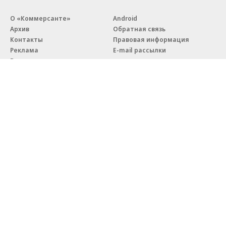
О «Коммерсанте»
Android
Архив
Обратная связь
Контакты
Правовая информация
Реклама
E-mail рассылки
Вакансии
18+
© АО «Коммерсантъ». 127006, Москва, Оружейный переулок д. 41,
тел. +7 (495) 797-69-70.
Сетевое издание «Коммерсантъ» (доменное имя сайта:
kommersant.ru) зарегистрировано Федеральной службой
по надзору в сфере связи, информационных технологий и массовых
коммуникаций (Роскомнадзор), регистрационный номер и дата
принятия решения о регистрации: серия
Эл № ФС77-76922
от 11 октября 2019 г.
Партнерские проекты/материалы, новости компаний, материалы
с пометкой «Промо» и «Официальное сообщение» опубликованы
на коммерческой основе.