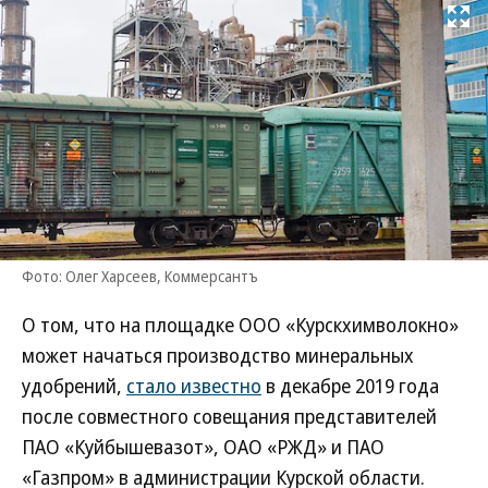
Развернуть на
Фото: Олег Харсеев, Коммерсантъ
О том, что на площадке ООО «Курскхимволокно»
может начаться производство минеральных
удобрений,
стало известно
в декабре 2019 года
после совместного совещания представителей
ПАО «Куйбышевазот», ОАО «РЖД» и ПАО
«Газпром» в администрации Курской области.