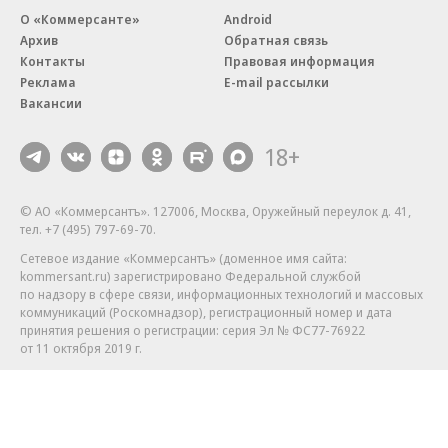
О «Коммерсанте»
Android
Архив
Обратная связь
Контакты
Правовая информация
Реклама
E-mail рассылки
Вакансии
18+
© АО «Коммерсантъ». 127006, Москва, Оружейный переулок д. 41,
тел. +7 (495) 797-69-70.
Сетевое издание «Коммерсантъ» (доменное имя сайта:
kommersant.ru) зарегистрировано Федеральной службой
по надзору в сфере связи, информационных технологий и массовых
коммуникаций (Роскомнадзор), регистрационный номер и дата
принятия решения о регистрации: серия
Эл № ФС77-76922
от 11 октября 2019 г.
Партнерские проекты/материалы, новости компаний, материалы
с пометкой «Промо» и «Официальное сообщение» опубликованы
на коммерческой основе.
На kommersant.ru применяются рекомендательные технологии.