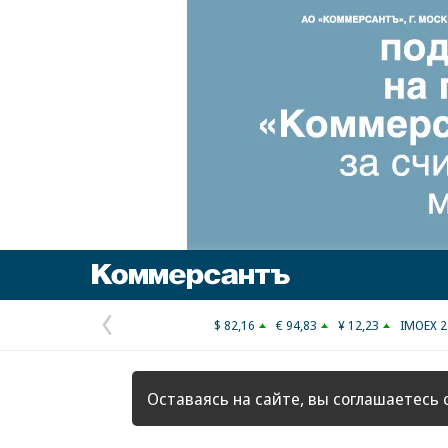
Коммерсантъ
$ 82,16
€ 94,83
¥ 12,23
IMOEX 2
Предыдущая
страница
Оставаясь на сайте, вы соглашаетесь 