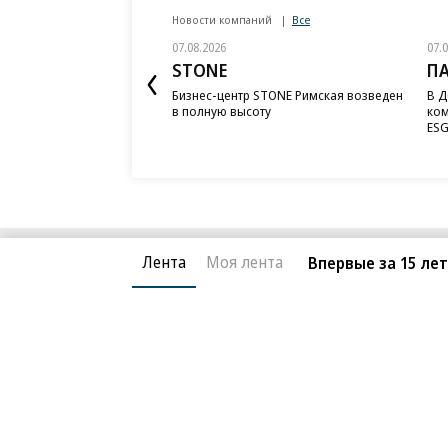
Новости компаний
Все
07.08.2026
07.
STONE
П
Бизнес-центр STONE Римская возведен
В Д
в полную высоту
ком
ESG
Лента
Моя лента
Впервые за 15 ле
Благотворительный фонд
О «Коммер
Архив
Контакты
18+ реклама
© АО «Коммерсантъ». 127006, Москва, Оружейный пе
Сетевое издание «Коммерсантъ» (доменное имя сайт
Федеральной службой по надзору в сфере связи, и