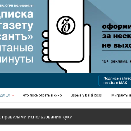
Реклама в «Ъ» www.kommersant.ru/ad
281,31
Что посмотреть в кино
Взрыв у Balzi Rossi
Мигранты в
с
правилами использования куки