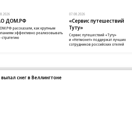
08.2026
07.08.2026
АО ДОМ.РФ
«Сервис путешествий
Туту»
ОМ.РФ рассказали, как крупным
паниям эффективно реализовывать
Сервис путешествий «Туту»
-стратегию
и «Нетмонет» поддержат лучших
сотрудников российских отелей
т выпал снег в Веллингтоне
санте»
Реклама
Обратная связь
Вакансии
Правовая информация
Android
E-mail рассылки
реулок д. 41,
тел. +7 (495) 797-69-70.
Партнерские проекты/матери
«Промо» и «Официальное со
а: kommersant.ru) зарегистрировано
нформационных технологий
На kommersant.ru применяют