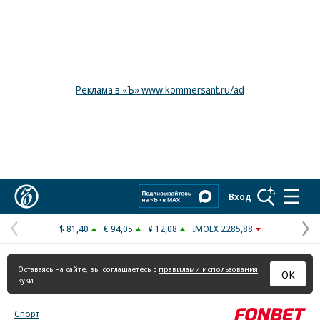
Реклама в «Ъ» www.kommersant.ru/ad
Коммерсантъ
Вход
$ 81,40
€ 94,05
¥ 12,08
IMOEX 2285,88
Предыдущая
С
страница
с
Оставаясь на сайте, вы соглашаетесь с
правилами использования
ОК
куки
Спорт