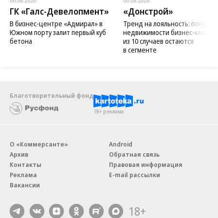
06.08.2026
06.08.2026
ГК «Галс-Девелопмент»
«Донстрой»
В бизнес-центре «Адмирал» в
Тренд на лояльность: покупат
Южном порту залит первый куб
недвижимости бизнес-класса в
бетона
из 10 случаев остаются
в сегменте
Благотворительный фонд
18+ реклама
О «Коммерсанте»
Android
Архив
Обратная связь
Контакты
Правовая информация
Реклама
E-mail рассылки
Вакансии
18+