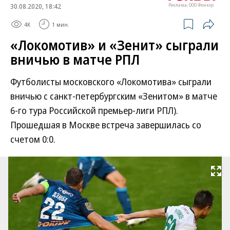
30.08.2020, 18:42
Реклама, ООО Фонкор
4K
1 мин.
«Локомотив» и «Зенит» сыграли
вничью в матче РПЛ
Футболисты московского «Локомотива» сыграли
вничью с санкт-петербургским «Зенитом» в матче
6-го тура Российской премьер-лиги РПЛ).
Прошедшая в Москве встреча завершилась со
счетом 0:0.
Развернуть на