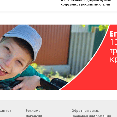
и «Нетмонет» поддержат лучших
сотрудников российских отелей
санте»
Реклама
Обратная связь
Вакансии
Правовая информация