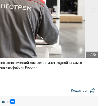
1
/
20
нно-логистический комплекс станет «одной из самых
ельных фабрик России»
Поделиться
такте