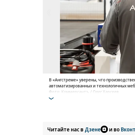
В «Ангстреме» уверены, что производстве
автоматизированных и технологичных меб
Фото: Коммерсантъ / Олег Харсеев
Читайте нас в
Дзене
и во
Вкон