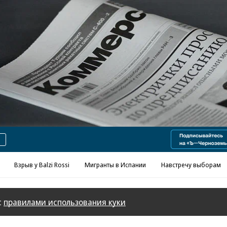
Реклама в «Ъ» www.kommersant.ru/ad
Взрыв у Balzi Rossi
Мигранты в Испании
Навстречу выборам
с
правилами использования куки