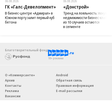
06.08.2026
06.08.2026
ГК «Галс-Девелопмент»
«Донстрой»
В бизнес-центре «Адмирал» в
Тренд на лояльность: покупат
Южном порту залит первый куб
недвижимости бизнес-класса в
бетона
из 10 случаев остаются
в сегменте
Благотворительный фонд
18+ реклама
О «Коммерсанте»
Android
Архив
Обратная связь
Контакты
Правовая информация
Реклама
E-mail рассылки
Вакансии
18+