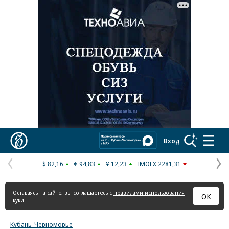
Реклама в «Ъ» www.kommersant.ru/ad
Коммерсантъ
Вход
$ 82,16
€ 94,83
¥ 12,23
IMOEX 2281,31
Предыдущая
С
страница
с
Оставаясь на сайте, вы соглашаетесь с
правилами использования
ОК
куки
Кубань-Черноморье