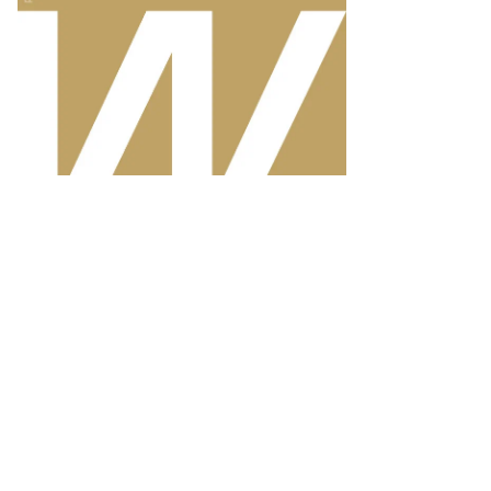
рналист
ан
фронов
то:
ександр
ридонов,
ммерсантъ
пить
ото