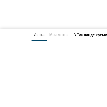
Лента
Моя лента
В Таиланде креми
Новости компаний
Все
06.08.2026
05.
ПАО «ВымпелКом»
П
«Билайн» расширил сеть между
Bee
крупнейшими дата-центрами Москвы
хол
дан
Благотворительный фонд
О «Коммер
Архив