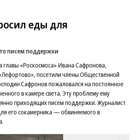
росил еды для
то писем поддержки
а главы «Роскосмоса» Ивана Сафронова,
«Лефортово», посетили члены Общественной
осподин Сафронов пожаловался на постоянное
енного в камере света. Эту проблему ему
оянно приходящих писем поддержки. Журналист
для его сокамерника — обвиняемого в
а.