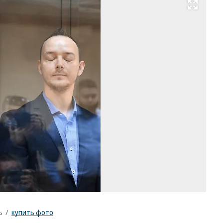
Развернуть на весь экран
Жу
Ив
Са
Фо
Ал
Ми
Ко
/
ку
ф
ъ
/
купить фото