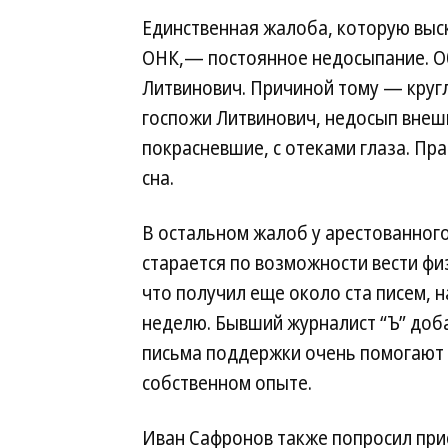
Единственная жалоба, которую выс
ОНК,— постоянное недосыпание. Об
Литвинович. Причиной тому — кругл
госпожи Литвинович, недосып внеш
покрасневшие, с отеками глаза. Пра
сна.
В остальном жалоб у арестованного
старается по возможности вести фи
что получил еще около ста писем, 
неделю. Бывший журналист “Ъ” доба
письма поддержки очень помогают в
собственном опыте.
Иван Сафронов также попросил прис