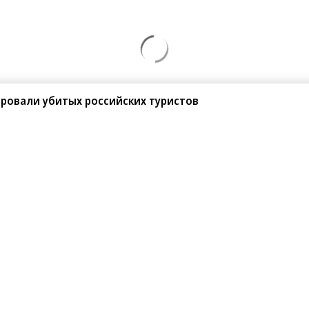
ровали убитых российских туристов
08.2026
05.08.2026
АО «ВымпелКом»
АО «Банк ДОМ.РФ»
line Cloud и PlatformCraft запустили
Банк ДОМ.РФ в 2,5 раза нарастил
одное S3-хранилище для архивных
объемы кредитования подрядчико
ных бизнеса
ИЖС с эскроу
санте»
Реклама
Обратная связь
Вакансии
Правовая информация