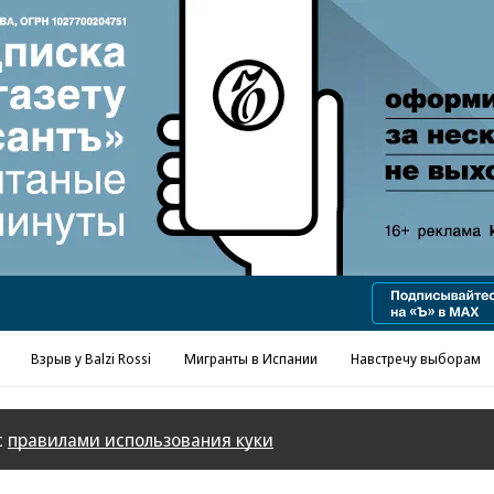
Реклама в «Ъ» www.kommersant.ru/ad
Взрыв у Balzi Rossi
Мигранты в Испании
Навстречу выборам
с
правилами использования куки