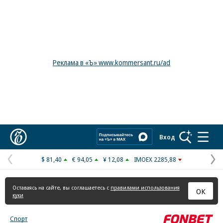
Реклама в «Ъ» www.kommersant.ru/ad
Коммерсантъ
Вход
$ 81,40
€ 94,05
¥ 12,08
IMOEX 2285,88
Предыдущая
С
страница
с
Оставаясь на сайте, вы соглашаетесь с
правилами использования
ОК
куки
Спорт