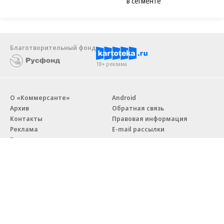
в сегменте
Благотворительный фонд
18+ реклама
О «Коммерсанте»
Android
Архив
Обратная связь
Контакты
Правовая информация
Реклама
E-mail рассылки
Вакансии
18+
© АО «Коммерсантъ». 127006, Москва, Оружейный переулок д. 41,
тел. +7 (495) 797-69-70.
Сетевое издание «Коммерсантъ» (доменное имя сайта: