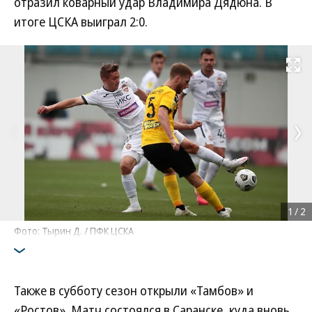
отразил коварный удар Владимира Дядюна. В
итоге ЦСКА выиграл 2:0.
Развернуть на
1
/
2
Фото: Тырин Д. / ПФК ЦСКА
Также в субботу сезон открыли «Тамбов» и
«Ростов». Матч состоялся в Саранске, куда вновь