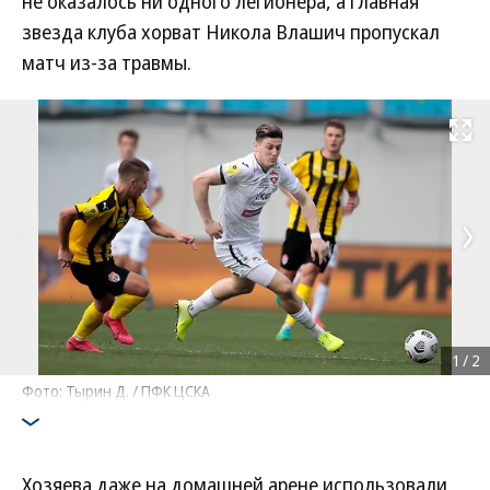
не оказалось ни одного легионера, а главная
звезда клуба хорват Никола Влашич пропускал
матч из-за травмы.
Развернуть на
1
/
2
Фото: Тырин Д. / ПФК ЦСКА
Хозяева даже на домашней арене использовали