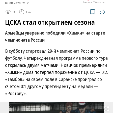
08.08.2020, 21:21
Реклама, ООО Фонкор
3K
3 мин.
ЦСКА стал открытием сезона
Армейцы уверенно победили «Химки» на старте
чемпионата России
В субботу стартовал 29-й чемпионат России по
футболу. Четырехдневная программа первого тура
открылась двумя матчами. Новичок премьер-лиги
«Химки» дома потерпел поражение от ЦСКА — 0:2.
«Тамбов» на своем поле в Саранске проиграл со
счетом 0:1 другому претенденту на медали —
«Ростову».
Развернуть на