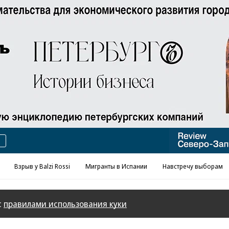
Реклама в «Ъ» www.kommersant.ru/ad
Взрыв у Balzi Rossi
Мигранты в Испании
Навстречу выборам
с
правилами использования куки