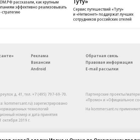
Туту»
ОМ.РФ рассказали, как крупным
паниям эффективно реализовывать
Сервис путешествий «Туту»
-стратегию
и «Нетмонет» поддержат лучших
сотрудников российских отелей
санте»
Реклама
Обратная связь
Вакансии
Правовая информация
Android
E-mail рассылки
реулок д. 41,
тел. +7 (495) 797-69-70.
Партнерские проекты/матери
«Промо» и «Официальное со
а: kommersant.ru) зарегистрировано
нформационных технологий
На kommersant.ru применяют
ционный номер и дата принятия
1 октября 2019 г.