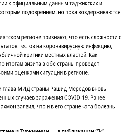
ссии к официальным данным таджикских и
некоторым подозрением, но пока воздерживаются
атском регионе признают, что есть сложности с
ьтатов тестов на коронавирусную инфекцию,
бличной критики местных властей. Как
по итогам визита в обе страны проведет
воими оценками ситуации в регионе.
 и глава МИД страны Рашид Мередов вновь
денных случаев заражения COVID-19. Ранее
хмон заявил, что и в его стране «эта болезнь
стане и Туркмении — в публикации “Ъ”