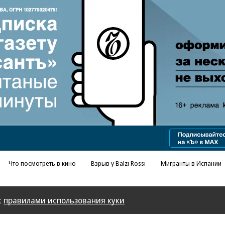
Реклама в «Ъ» www.kommersant.ru/ad
Что посмотреть в кино
Взрыв у Balzi Rossi
Мигранты в Испании
с
правилами использования куки