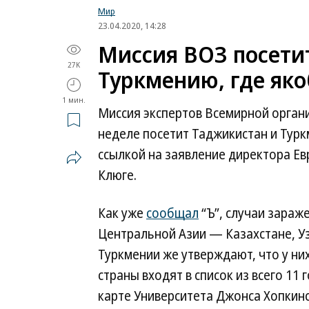
Мир
23.04.2020, 14:28
Миссия ВОЗ посети
27K
Туркмению, где яко
1 мин.
Миссия экспертов Всемирной орган
неделе посетит Таджикистан и Турк
ссылкой на заявление директора Е
Клюге.
Как уже
сообщал
“Ъ”, случаи зараж
Центральной Азии — Казахстане, Уз
Туркмении же утверждают, что у них
страны входят в список из всего 11
карте Университета Джонса Хопкинс