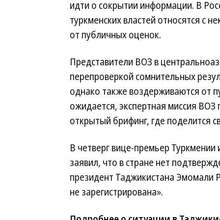
идти о сокрытии информации. В Ро
туркменских властей относятся с 
от публичных оценок.
Представители ВОЗ в центральноази
перепроверкой сомнительных резул
однако также воздерживаются от пу
ожидается, экспертная миссия ВОЗ 
открытый брифинг, где поделится с
В четверг вице-премьер Туркмении
заявил, что в стране нет подтверж
президент Таджикистана Эмомали Ра
не зарегистрирована».
Подробнее о ситуации в Таджики