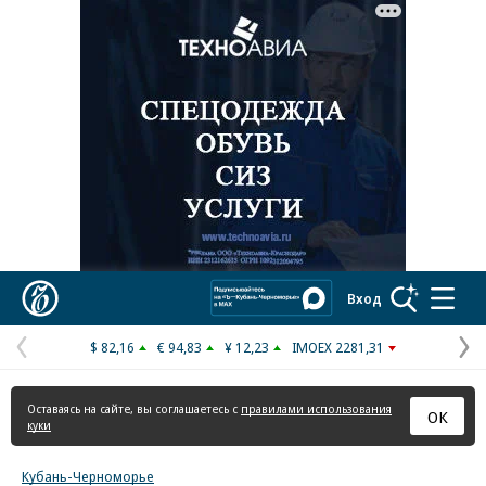
Реклама в «Ъ» www.kommersant.ru/ad
Коммерсантъ
Вход
$ 82,16
€ 94,83
¥ 12,23
IMOEX 2281,31
Предыдущая
С
страница
с
Оставаясь на сайте, вы соглашаетесь с
правилами использования
ОК
куки
Кубань-Черноморье