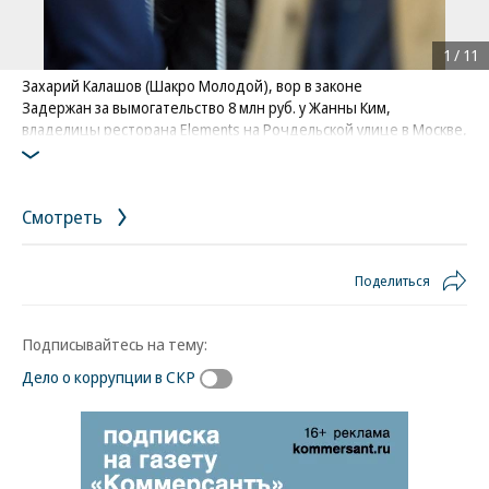
1
/
11
Захарий Калашов (Шакро Молодой), вор в законе
Задержан за вымогательство 8 млн руб. у Жанны Ким,
владелицы ресторана Elements на Рочдельской улице в Москве,
возле которого в декабре 2015 года в перестрелке с участием
людей Шакро погибли два человека. Также, по данным
следствия, за взятки пытался добиться освобождения из-под
Смотреть
стражи криминального авторитета Андрея Кочуйкова
(Итальянец). В марте 2018 года осужден на 10 лет
Фото: Коммерсантъ / Кристина Кормилицына
/
купить фото
Поделиться
Подписывайтесь на тему:
Дело о коррупции в СКР