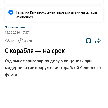
Татьяна Ким прокомментировала атаки на склады
Wildberries
Происшествия
16.02.2026, 17:37
8K
2 мин.
С корабля — на срок
Суд вынес приговор по делу о хищениях при
модернизации вооружения кораблей Северного
флота
Военный суд в Москве вынес приговор по
уголовному делу о многомиллионных хищениях
при исполнении контрактов по модернизации
вооружения боевых кораблей Северного флота.