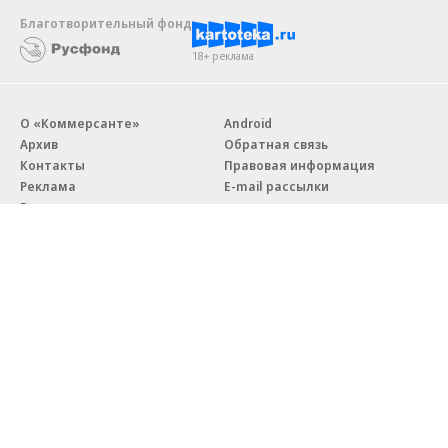
Благотворительный фонд
18+ реклама
О «Коммерсанте»
Android
Архив
Обратная связь
Контакты
Правовая информация
Реклама
E-mail рассылки
Вакансии
18+
© АО «Коммерсантъ». 127006, Москва, Оружейный переулок д. 41,
тел. +7 (495) 797-69-70.
Сетевое издание «Коммерсантъ» (доменное имя сайта:
kommersant.ru) зарегистрировано Федеральной службой
по надзору в сфере связи, информационных технологий и массовых
коммуникаций (Роскомнадзор), регистрационный номер и дата
принятия решения о регистрации: серия
Эл № ФС77-76922