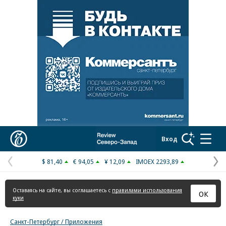
Реклама в «Ъ» www.kommersant.ru/ad
Коммерсантъ
Вход
$ 81,40
€ 94,05
¥ 12,09
IMOEX 2293,89
Предыдущая
С
страница
с
Оставаясь на сайте, вы соглашаетесь с
правилами использования
ОК
куки
Санкт-Петербург / Приложения