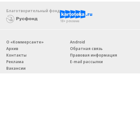
Новости компаний
Все
07.08.2026
07.08.2026
STONE
ПАО ДОМ.РФ
Бизнес-центр STONE Римская
В ДОМ.РФ рассказали, как
возведен в полную высоту
крупным компаниям эффектив
реализовывать ESG-стратегию
Благотворительный фонд
18+ реклама
О «Коммерсанте»
Android
Архив
Обратная связь
Контакты
Правовая информация