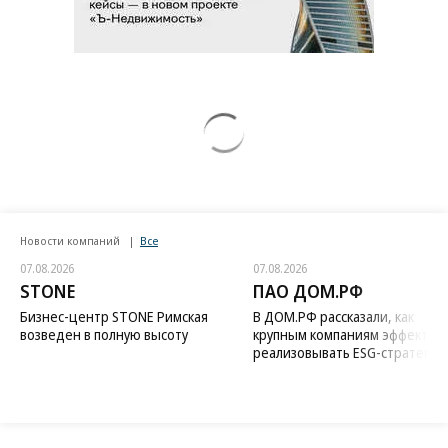
Заставим раскаяться: союзник России
дал грозное обещание