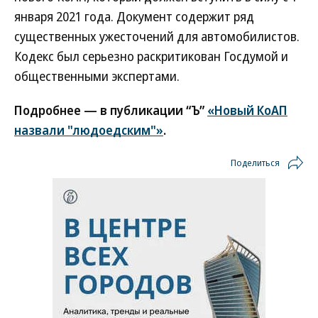
января 2021 года. Документ содержит ряд
существенных ужесточений для автомобилистов.
Кодекс был серьезно раскритикован Госдумой и
общественными экспертами.
Подробнее — в публикации “Ъ”
«Новый КоАП
назвали "людоедским"»
.
Поделиться
Новости партнеров
ВСУ точно получат десятки тысяч новых
солдат
Путин озвучил итоговый план СВО
Зеленский неожиданно высказался о
возвращении Крыма