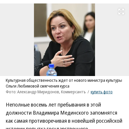
Развернуть на
Культурная общественность ждет от нового министра культуры
Ольги Любимовой смягчения курса
Фото: Александр Миридонов, Коммерсантъ
/
купить фото
Неполные восемь лет пребывания в этой
должности Владимира Мединского запомнятся
как самая противоречивая в новейшей российской
истории попытка государственного