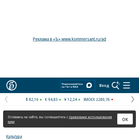
Реклама в «Ъ» www.kommersant.ru/ad
Коммерсантъ
Вход
$ 82,16
€ 94,83
¥ 12,24
IMOEX 2280,76
Предыдущая
С
страница
с
Оставаясь на сайте, вы соглашаетесь с
правилами использования
ОК
куки
Культура