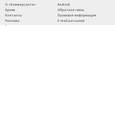
О «Коммерсанте»
Android
Архив
Обратная связь
Контакты
Правовая информация
Реклама
E-mail рассылки
Вакансии
18+
© АО «Коммерсантъ». 127006, Москва, Оружейный переулок д. 41,
тел. +7 (495) 797-69-70.
Сетевое издание «Коммерсантъ» (доменное имя сайта:
kommersant.ru) зарегистрировано Федеральной службой
по надзору в сфере связи, информационных технологий и массовых
коммуникаций (Роскомнадзор), регистрационный номер и дата
принятия решения о регистрации: серия
Эл № ФС77-76922
от 11 октября 2019 г.
Партнерские проекты/материалы, новости компаний, материалы
с пометкой «Промо» и «Официальное сообщение» опубликованы
на коммерческой основе.
На kommersant.ru применяются рекомендательные технологии.