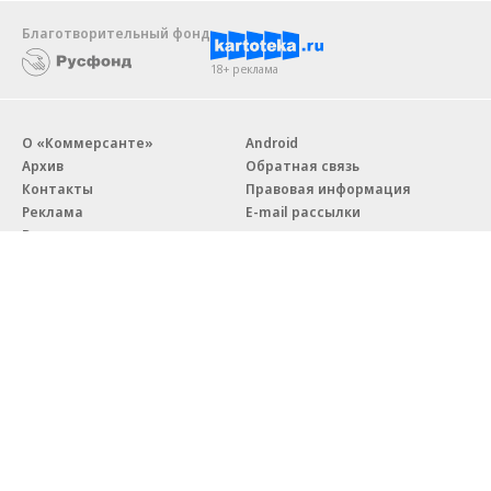
Благотворительный фонд
18+ реклама
О «Коммерсанте»
Android
Архив
Обратная связь
Контакты
Правовая информация
Реклама
E-mail рассылки
Вакансии
18+
© АО «Коммерсантъ». 127006, Москва, Оружейный переулок д. 41,
тел. +7 (495) 797-69-70.
Сетевое издание «Коммерсантъ» (доменное имя сайта:
kommersant.ru) зарегистрировано Федеральной службой
по надзору в сфере связи, информационных технологий и массовых
коммуникаций (Роскомнадзор), регистрационный номер и дата
принятия решения о регистрации: серия
Эл № ФС77-76922