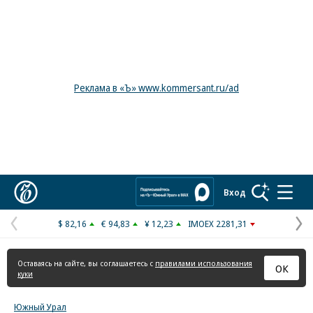
Реклама в «Ъ» www.kommersant.ru/ad
Коммерсантъ
Вход
$ 82,16
€ 94,83
¥ 12,23
IMOEX 2281,31
Предыдущая
С
страница
с
Оставаясь на сайте, вы соглашаетесь с
правилами использования
ОК
куки
Южный Урал