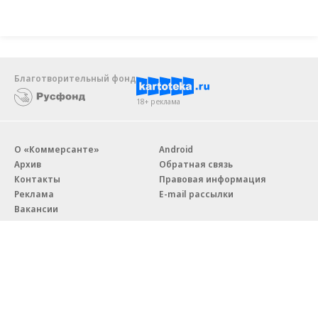
Благотворительный фонд
18+ реклама
О «Коммерсанте»
Android
Архив
Обратная связь
Контакты
Правовая информация
Реклама
E-mail рассылки
Вакансии
18+
© АО «Коммерсантъ». 127006, Москва, Оружейный переулок д. 41,
тел. +7 (495) 797-69-70.