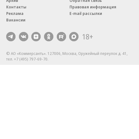
Архив
Обратная связь
Контакты
Правовая информация
Реклама
E-mail рассылки
Вакансии
18+
© АО «Коммерсантъ». 127006, Москва, Оружейный переулок д. 41,
тел. +7 (495) 797-69-70.
Сетевое издание «Коммерсантъ» (доменное имя сайта:
kommersant.ru) зарегистрировано Федеральной службой
по надзору в сфере связи, информационных технологий и массовых
коммуникаций (Роскомнадзор), регистрационный номер и дата
принятия решения о регистрации: серия
Эл № ФС77-76922
от 11 октября 2019 г.
Партнерские проекты/материалы, новости компаний, материалы
с пометкой «Промо» и «Официальное сообщение» опубликованы
на коммерческой основе.
На kommersant.ru применяются рекомендательные технологии.
Подробнее