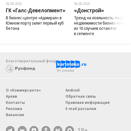
06.08.2026
06.08.2026
ГК «Галс-Девелопмент»
«Донстрой»
В бизнес-центре «Адмирал» в
Тренд на лояльность: покупат
Южном порту залит первый куб
недвижимости бизнес-класса в
бетона
из 10 случаев остаются
в сегменте
Благотворительный фонд
18+ реклама
О «Коммерсанте»
Android
Архив
Обратная связь
Контакты
Правовая информация
Реклама
E-mail рассылки
Вакансии
18+