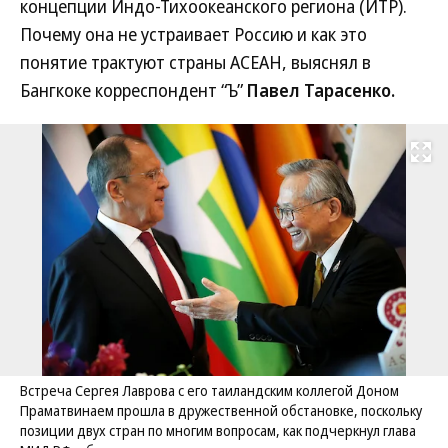
концепции Индо-Тихоокеанского региона (ИТР).
Почему она не устраивает Россию и как это
понятие трактуют страны АСЕАН, выяснял в
Бангкоке корреспондент “Ъ”
Павел Тарасенко.
Развернуть на
Встреча Сергея Лаврова с его таиландским коллегой Доном
Праматвинаем прошла в дружественной обстановке, поскольку
позиции двух стран по многим вопросам, как подчеркнул глава