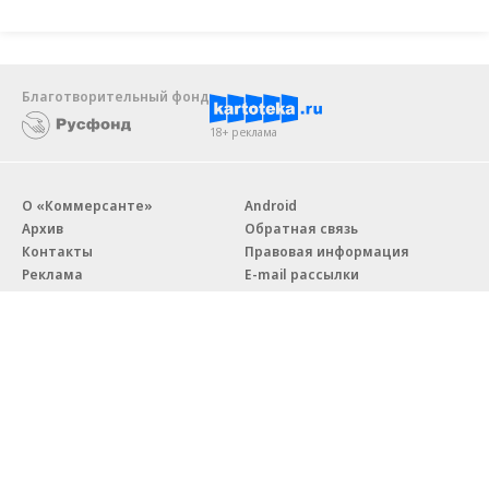
Благотворительный фонд
18+ реклама
О «Коммерсанте»
Android
Архив
Обратная связь
Контакты
Правовая информация
Реклама
E-mail рассылки
Вакансии
18+
© АО «Коммерсантъ». 127006, Москва, Оружейный переулок д. 41,
тел. +7 (495) 797-69-70.
Сетевое издание «Коммерсантъ» (доменное имя сайта:
kommersant.ru) зарегистрировано Федеральной службой