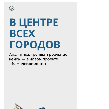
то:
гений