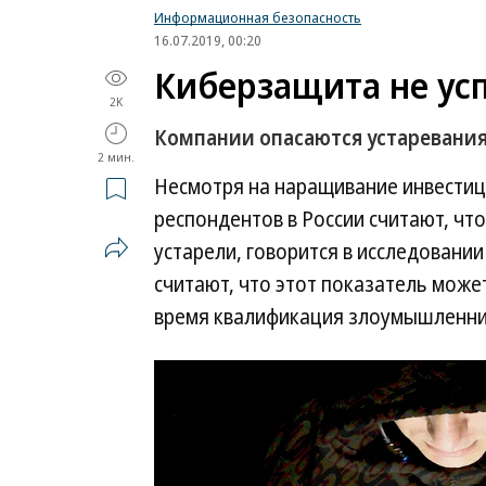
Информационная безопасность
16.07.2019, 00:20
Киберзащита не усп
2K
Компании опасаются устаревани
2 мин.
Несмотря на наращивание инвестиц
респондентов в России считают, чт
устарели, говорится в исследовании
считают, что этот показатель може
время квалификация злоумышленник