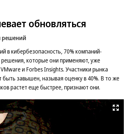
евает обновляться
я решений
ий в кибербезопасность, 70% компаний-
о решения, которые они применяют, уже
 VMware и Forbes Insights. Участники рынка
т быть завышен, называя оценку в 40%. В то же
ов растет еще быстрее, признают они.
Развернуть на весь экран
Фо
Ев