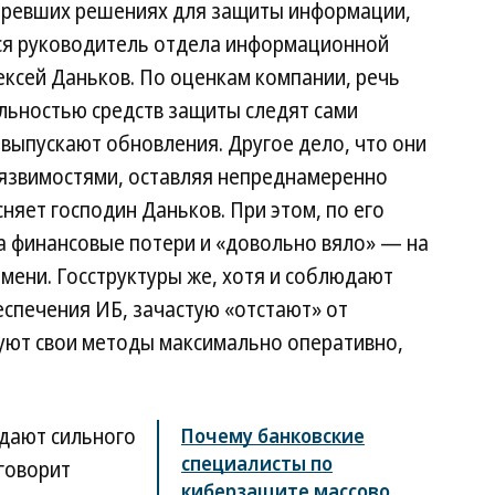
старевших решениях для защиты информации,
тся руководитель отдела информационной
лексей Даньков. По оценкам компании, речь
альностью средств защиты следят сами
выпускают обновления. Другое дело, что они
уязвимостями, оставляя непреднамеренно
яет господин Даньков. При этом, по его
на финансовые потери и «довольно вяло» — на
мени. Госструктуры же, хотя и соблюдают
еспечения ИБ, зачастую «отстают» от
уют свои методы максимально оперативно,
дают сильного
Почему банковские
специалисты по
 говорит
киберзащите массово