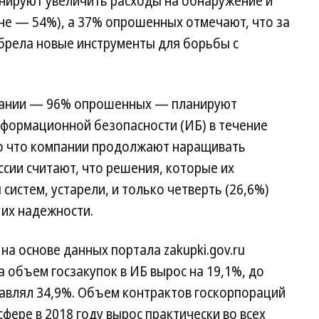
анируют увеличить расходы на обнаружение и
не — 54%), а 37% опрошенных отмечают, что за
брела новые инструменты для борьбы с
мпании — 96% опрошенных — планируют
нформационной безопасности (ИБ) в течение
то что компании продолжают наращивать
ссии считают, что решения, которые их
истем, устарели, и только четверть (26,6%)
 их надежности.
а основе данных портала zakupki.gov.ru
а объем госзакупок в ИБ вырос на 19,1%, до
ставлял 34,9%. Объем контрактов госкорпораций
сфере в 2018 году вырос практически во всех