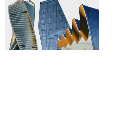
вленко,
ммерсантъ