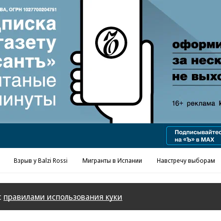
Реклама в «Ъ» www.kommersant.ru/ad
Взрыв у Balzi Rossi
Мигранты в Испании
Навстречу выборам
с
правилами использования куки