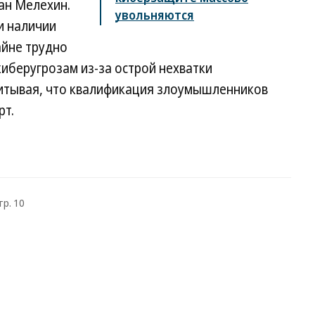
ан Мелехин.
увольняются
и наличии
айне трудно
иберугрозам из-за острой нехватки
итывая, что квалификация злоумышленников
рт.
тр. 10