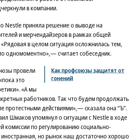
черкнули в компании.
то Nestle приняла решение о выводе на
вителей и мерчендайзеров в рамках общей
 «Рядовая в целом ситуация осложнилась тем,
ло одномоментно»,— считает собеседник.
оюзы провели
Как профсоюзы защитят от
гонений
«пока это
етики». «А мы
нкретных работников. Так что будем продолжать
ле протестными действиями»,— сказала она “Ъ”.
л Шмаков упомянул о ситуации с Nestle в ходе
ей комиссии по регулированию социально-
 иностранная, но рынок наш достаточно хорошо