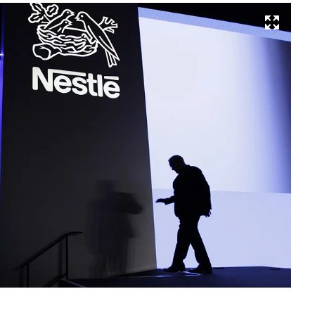
Развернуть на весь экран
Фо
Re