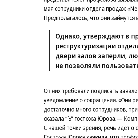
мая сотрудники отдела продаж «Nes
Предполагалось, что они займутся 
Однако, утверждают в п
реструктуризации отдел
двери залов заперли, л
не позволяли пользоват
От них требовали подписать заявле
уведомление о сокращении. «Они р
достаточно много сотрудников, пр
сказала “Ъ” госпожа Юрова.— Комп
С нашей точки зрения, речь идет о
Госпожа Юрова заявила, что профсо