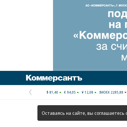
Коммерсантъ
$ 81,40
€ 94,05
¥ 12,08
IMOEX 2285,88
Предыдущая
страница
Оставаясь на сайте, вы соглашаетесь 