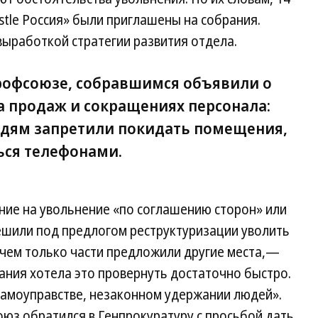
tle Россия» были приглашены на собрания.
выработкой стратегии развития отдела.
рофсоюзе, собравшимся объявили о
а продаж и сокращениях персонала:
юдям запретили покидать помещения,
ься телефонами.
ние на увольнение «по соглашению сторон» или
ешили под предлогом реструктуризации уволить
ичем только части предложили другие места,—
ания хотела это провернуть достаточно быстро.
 самоуправстве, незаконном удержании людей».
юз обратился в Генпрокуратуру с просьбой дать