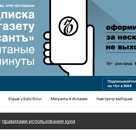
Реклама в «Ъ» www.kommersant.ru/ad
Взрыв у Balzi Rossi
Мигранты в Испании
Навстречу выборам
с
правилами использования куки