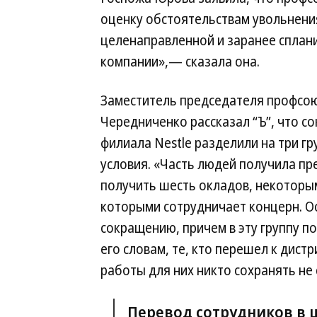
оценку обстоятельствам увольнени
целенаправленной и заранее сплан
компании»,— сказала она.
Заместитель председателя профсою
Чередниченко рассказал “Ъ”, что с
филиала Nestle разделили на три г
условия. «Часть людей получила п
получить шесть окладов, некоторы
которыми сотрудничает концерн. О
сокращению, причем в эту группу п
его словам, те, кто перешел к дист
работы для них никто сохранять не 
Перевод сотрудников в 