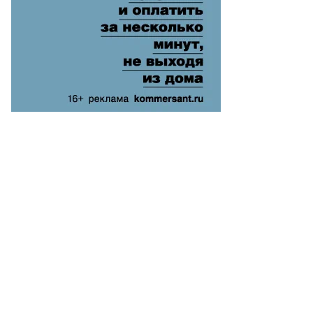
то:
uters