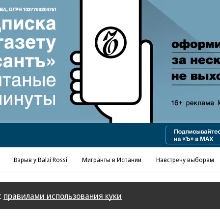
Реклама в «Ъ» www.kommersant.ru/ad
Взрыв у Balzi Rossi
Мигранты в Испании
Навстречу выборам
с
правилами использования куки