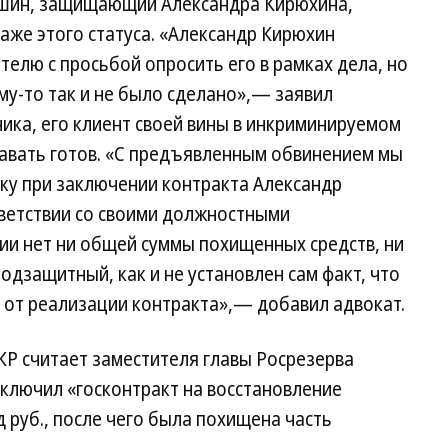
ишин, защищающий Александра Кирюхина,
 даже этого статуса. «Александр Кирюхин
елю с просьбой опросить его в рамках дела, но
у-то так и не было сделано»,— заявил
ика, его клиент своей вины в инкриминируемом
давать готов. «С предъявленным обвинением мы
ьку при заключении контракта Александр
тветствии со своими должностными
ии нет ни общей суммы похищенных средств, ни
одзащитный, как и не установлен сам факт, что
 от реализации контракта»,— добавил адвокат.
Р считает заместителя главы Росрезерва
ключил «госконтракт на восстановление
д руб., после чего была похищена часть