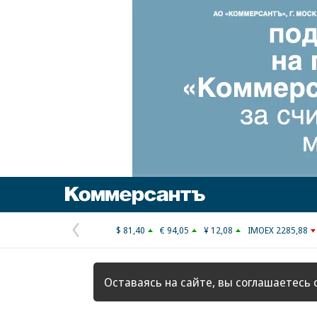
Коммерсантъ
$ 81,40
€ 94,05
¥ 12,08
IMOEX 2285,88
Предыдущая
страница
Оставаясь на сайте, вы соглашаетесь 