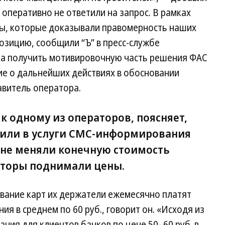
оперативно не ответили на запрос. В рамках
ты, которые доказывали правомерность наших
озицию, сообщили “Ъ” в пресс-службе
на получить мотивировочную часть решения ФАС
ие о дальнейших действиях в обосновании
авитель оператора.
 к одному из операторов, поясняет,
жили в услуги СМС-информирования
не меняли конечную стоимость
раторы поднимали цены.
вание карт их держатели ежемесячно платят
я в среднем по 60 руб., говорит он. «Исходя из
ния для клиентов банков по цене 50–60 руб. в