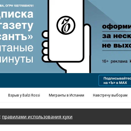
Реклама в «Ъ» www.kommersant.ru/ad
Взрыв у Balzi Rossi
Мигранты в Испании
Навстречу выборам
с
правилами использования куки