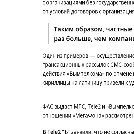
с организациями без государственн
от условий договоров с организация
Таким образом, частные
раз больше, чем компани
Один из примеров — осуществление
трансакционных рассылок СМС-сооб
действия «Вымпелкома» по отмене
кириллицы на латиницу привели к у
ФАС выдаст МТС, Tele2 и «Вымпелк
отношении «МегаФона» рассмотрени
В Tele2
“Ъ” заявили, что не согласн