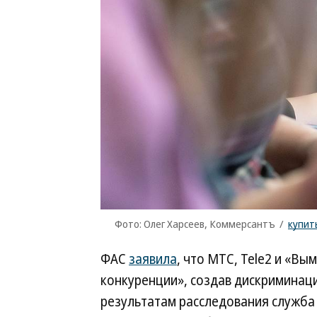
Фото: Олег Харсеев, Коммерсантъ
/
купит
ФАС
заявила
, что МТС, Tele2 и «В
конкуренции», создав дискриминац
результатам расследования служба 