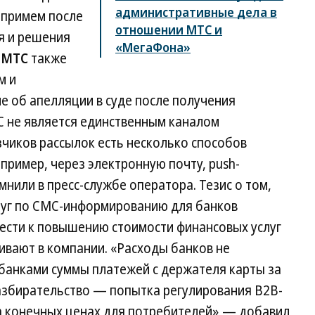
административные дела в
 примем после
отношении МТС и
ия и решения
«МегаФона»
 МТС
также
м и
е об апелляции в суде после получения
С не является единственным каналом
чиков рассылок есть несколько способов
пример, через электронную почту, push-
или в пресс-службе оператора. Тезис о том,
луг по СМС-информированию для банков
вести к повышению стоимости финансовых услуг
аивают в компании. «Расходы банков не
анками суммы платежей с держателя карты за
азбирательство — попытка регулирования B2B-
а конечных ценах для потребителей»,— добавил