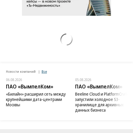
Новости компаний
Все
06.08.2026
05.08.2026
ПАО «ВымпелКом»
ПАО «ВымпелКом»
«Билайн» расширил сеть между
Beeline Cloud и PlatformCraft
крупнейшими дата-центрами
запустили холодное S3-
Москвы
хранилище для архивных
данных бизнеса