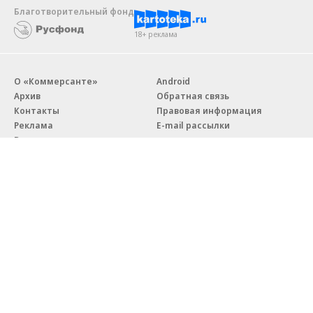
Благотворительный фонд
18+ реклама
О «Коммерсанте»
Android
Архив
Обратная связь
Контакты
Правовая информация
Реклама
E-mail рассылки
Вакансии
18+
© АО «Коммерсантъ». 127006, Москва, Оружейный переулок д. 41,
тел. +7 (495) 797-69-70.
Сетевое издание «Коммерсантъ» (доменное имя сайта:
kommersant.ru) зарегистрировано Федеральной службой
по надзору в сфере связи, информационных технологий и массовых
коммуникаций (Роскомнадзор), регистрационный номер и дата
принятия решения о регистрации: серия
Эл № ФС77-76922
от 11 октября 2019 г.