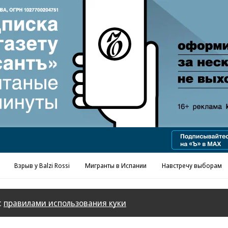
Реклама в «Ъ» www.kommersant.ru/ad
Взрыв у Balzi Rossi
Мигранты в Испании
Навстречу выборам
с
правилами использования куки