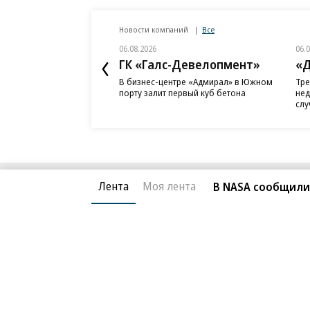
Новости компаний
Все
06.08.2026
06.
ГК «Галс-Девелопмент»
«Д
В бизнес-центре «Адмирал» в Южном
Тре
порту залит первый куб бетона
нед
слу
Лента
Моя лента
В NASA сообщили
Благотворительный фонд
О «Коммер
Архив
Контакты
18+ реклама
© АО «Коммерсантъ». 127006, Москва, Оружейный пе
Сетевое издание «Коммерсантъ» (доменное имя сайт
Федеральной службой по надзору в сфере связи, и