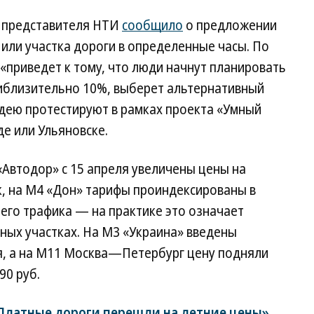
а представителя НТИ
сообщило
о предложении
 или участка дороги в определенные часы. По
 «приведет к тому, что люди начнут планировать
риблизительно 10%, выберет альтернативный
 идею протестируют в рамках проекта «Умный
е или Ульяновске.
Автодор» с 15 апреля увеличены цены на
к, на М4 «Дон» тарифы проиндексированы в
него трафика — на практике это означает
зных участках. На М3 «Украина» введены
, а на М11 Москва—Петербург цену подняли
90 руб.
Платные дороги перешли на летние цены»
.