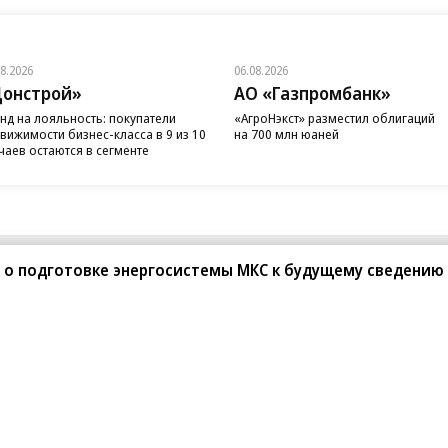
08.2026
06.08.2026
онстрой»
АО «Газпромбанк»
нд на лояльность: покупатели
«АгроНэкст» разместил облигаций
вижимости бизнес-класса в 9 из 10
на 700 млн юаней
чаев остаются в сегменте
 о подготовке энергосистемы МКС к будущему сведению
санте»
Реклама
Обратная связь
Вакансии
Правовая информация
Android
E-mail рассылки
реулок д. 41,
тел. +7 (495) 797-69-70.
Партнерские проекты/матери
«Промо» и «Официальное со
а: kommersant.ru) зарегистрировано
нформационных технологий
На kommersant.ru применяют