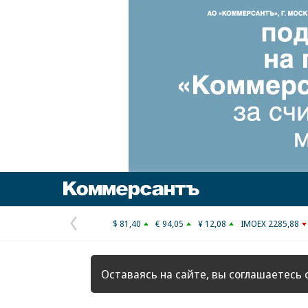
Коммерсантъ
$ 81,40
€ 94,05
¥ 12,08
IMOEX 2285,88
Предыдущая
страница
Оставаясь на сайте, вы соглашаетесь 