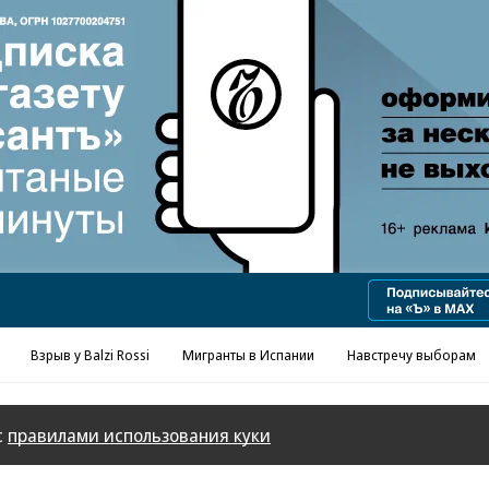
Реклама в «Ъ» www.kommersant.ru/ad
Взрыв у Balzi Rossi
Мигранты в Испании
Навстречу выборам
с
правилами использования куки