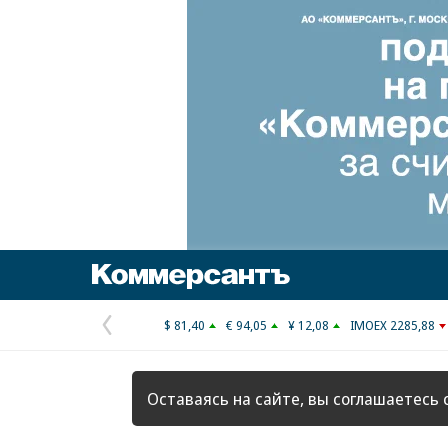
Коммерсантъ
$ 81,40
€ 94,05
¥ 12,08
IMOEX 2285,88
Предыдущая
страница
Оставаясь на сайте, вы соглашаетесь 