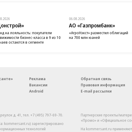
08.2026
06.08.2026
онстрой»
АО «Газпромбанк»
нд на лояльность: покупатели
«АгроНэкст» разместил облигаций
вижимости бизнес-класса в 9 из 10
на 700 млн юаней
чаев остаются в сегменте
санте»
Реклама
Обратная связь
Вакансии
Правовая информация
Android
E-mail рассылки
реулок д. 41,
тел. +7 (495) 797-69-70.
Партнерские проекты/матери
«Промо» и «Официальное со
а: kommersant.ru) зарегистрировано
нформационных технологий
На kommersant.ru применяют