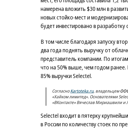
мест, его площадь составила 1,2 тыс
намерена вложить $30 млн в развити
новых стойко-мест и модернизиров
будет инвестировано в разработку о
В том числе благодаря запуску втор
два года поднять выручку от облачн
представитель компании. По итогам 
что на 50% выше, чем годом ранее.
85% выручки Selectel.
Согласно
Kartoteka.ru
, владельцем
ООО
«Хайком лимитед». Основателями Sele
«ВКонтакте» Вячеслав Мириашвили и Л
Selectel входит в пятерку крупней
в России по количеству стоек по п