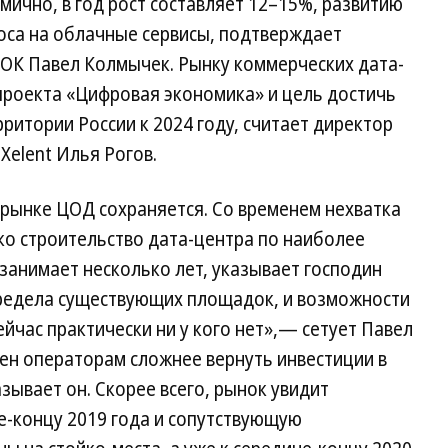
ично, в год рост составляет 12–15%, развитию
оса на облачные сервисы, подтверждает
РОК Павел Колмычек. Рынку коммерческих дата-
роекта «Цифровая экономика» и цель достичь
ритории России к 2024 году, считает директор
Xelent Илья Рогов.
а рынке ЦОД сохраняется. Со временем нехватка
ко строительство дата-центра по наиболее
 занимает несколько лет, указывает господин
редела существующих площадок, и возможности
йчас практически ни у кого нет»,— сетует Павел
ен операторам сложнее вернуть инвестиции в
зывает он. Скорее всего, рынок увидит
е-концу 2019 года и сопутствующую