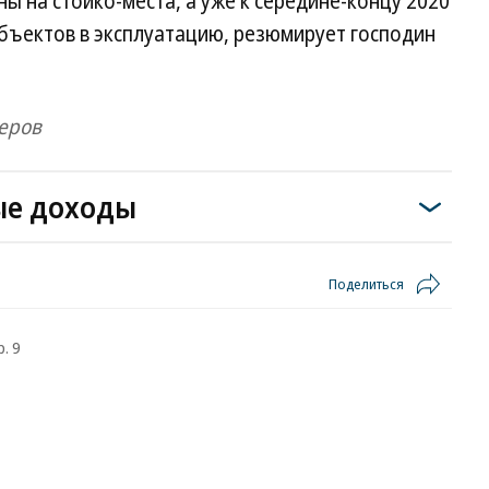
ы на стойко-места, а уже к середине-концу 2020
бъектов в эксплуатацию, резюмирует господин
еров
ые доходы
Поделиться
. 9