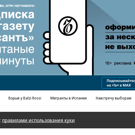
Реклама в «Ъ» www.kommersant.ru/ad
Взрыв у Balzi Rossi
Мигранты в Испании
Навстречу выборам
с
правилами использования куки