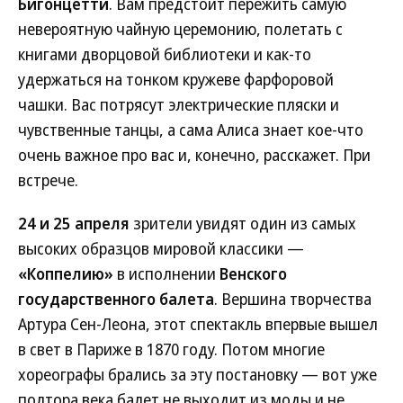
Бигонцетти
. Вам предстоит пережить самую
невероятную чайную церемонию, полетать с
книгами дворцовой библиотеки и как-то
удержаться на тонком кружеве фарфоровой
чашки. Вас потрясут электрические пляски и
чувственные танцы, а сама Алиса знает кое-что
очень важное про вас и, конечно, расскажет. При
встрече.
24 и 25 апреля
зрители увидят один из самых
высоких образцов мировой классики —
«Коппелию»
в исполнении
Венского
государственного балета
. Вершина творчества
Артура Сен-Леона, этот спектакль впервые вышел
в свет в Париже в 1870 году. Потом многие
хореографы брались за эту постановку — вот уже
полтора века балет не выходит из моды и не