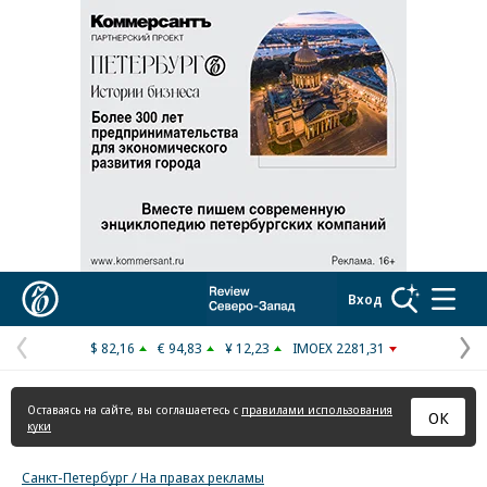
Реклама в «Ъ» www.kommersant.ru/ad
Коммерсантъ
Вход
$ 82,16
€ 94,83
¥ 12,23
IMOEX 2281,31
Предыдущая
С
страница
с
Оставаясь на сайте, вы соглашаетесь с
правилами использования
ОК
куки
Санкт-Петербург / На правах рекламы