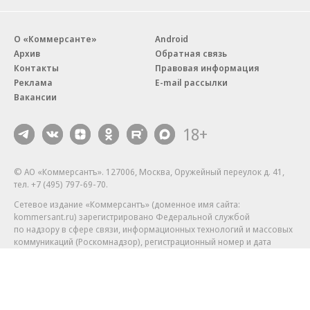
Бизнес-центр STONE Римская
В ДОМ.РФ рассказали, как
возведен в полную высоту
крупным компаниям эффектив
реализовывать ESG-стратегию
Благотворительный фонд
18+ реклама
О «Коммерсанте»
Android
Архив
Обратная связь
Контакты
Правовая информация
Реклама
E-mail рассылки
Вакансии
18+