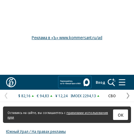
Реклама в «Ъ» www.kommersant.ru/ad
Коммерсантъ
Вход
$ 82,16
€ 94,83
¥ 12,24
IMOEX 2294,13
СВО
Предыдущая
С
страница
с
Оставаясь на сайте, вы соглашаетесь с
правилами использования
ОК
куки
Южный Урал / На правах рекламы