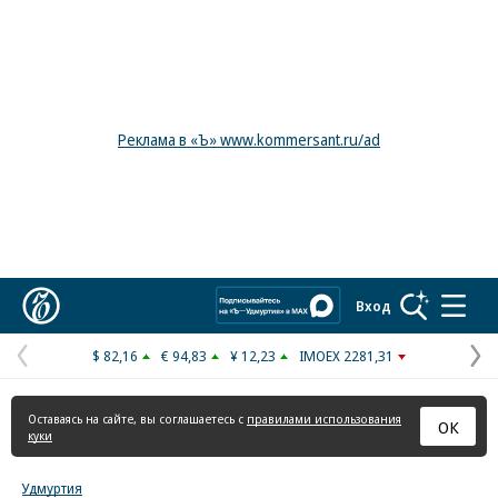
Реклама в «Ъ» www.kommersant.ru/ad
Коммерсантъ
Вход
$ 82,16
€ 94,83
¥ 12,23
IMOEX 2281,31
Предыдущая
С
страница
с
Оставаясь на сайте, вы соглашаетесь с
правилами использования
ОК
куки
Удмуртия