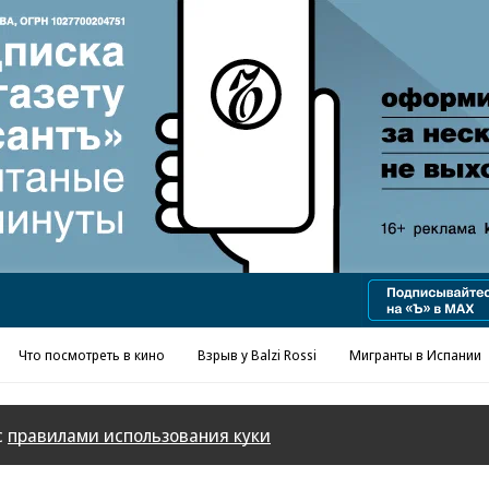
Реклама в «Ъ» www.kommersant.ru/ad
Что посмотреть в кино
Взрыв у Balzi Rossi
Мигранты в Испании
с
правилами использования куки