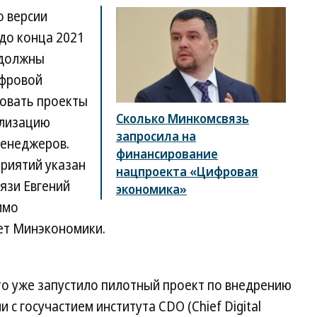
о версии
 до конца 2021
 должны
ифровой
овать проекты
Сколько Минкомсвязь
ализацию
запросила на
менеджеров.
финансирование
риятий указан
нацпроекта «Цифровая
язи Евгений
экономика»
имо
ет Минэкономики.
то уже запустило пилотный проект по внедрению
 с госучастием института CDO (Chief Digital