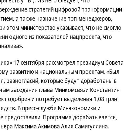
я есть у “Ъ”). Из него следует, что
тверждение стратегий цифровой трансформации
стием, а также назначение топ-менеджеров,
ри этом министерство указывает, что не смогло
«ни одного из показателей нацпроекта, что
анализа».
ика» 17 сентября рассмотрел президиум Совета
кому развитию и национальным проектам. «Был
ал, разногласий, которые будут доработаны в
гам заседания глава Минкомсвязи Константин
ект одобрен и потребует выделения 1,08 трлн
едств. В пресс-службе Минэкономики и
е предоставили. Программа дорабатывается,
ьера Максима Акимова Алия Самигуллина.