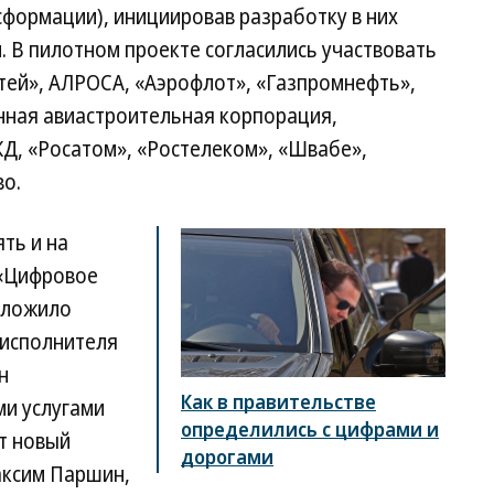
нсформации), инициировав разработку в них
 В пилотном проекте согласились участвовать
тей», АЛРОСА, «Аэрофлот», «Газпромнефть»,
ная авиастроительная корпорация,
Д, «Росатом», «Ростелеком», «Швабе»,
во.
ть и на
 «Цифровое
дложило
оисполнителя
н
Как в правительстве
и услугами
определились с цифрами и
ет новый
дорогами
аксим Паршин,