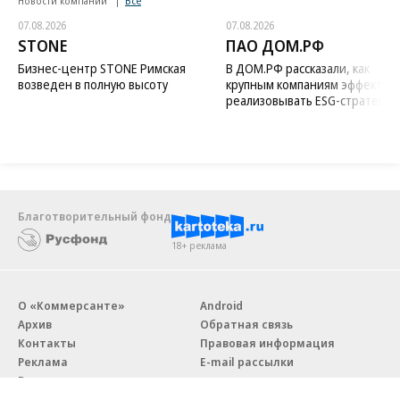
Новости компаний
Все
07.08.2026
07.08.2026
STONE
ПАО ДОМ.РФ
Бизнес-центр STONE Римская
В ДОМ.РФ рассказали, как
возведен в полную высоту
крупным компаниям эффектив
реализовывать ESG-стратегию
Благотворительный фонд
18+ реклама
О «Коммерсанте»
Android
Архив
Обратная связь
Контакты
Правовая информация
Реклама
E-mail рассылки
Вакансии