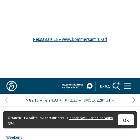
Реклама в «Ъ» www.kommersant.ru/ad
Коммерсантъ
Вход
$ 82,16
€ 94,83
¥ 12,23
IMOEX 2281,31
Предыдущая
С
страница
с
Оставаясь на сайте, вы соглашаетесь с
правилами использования
ОК
куки
Weekend