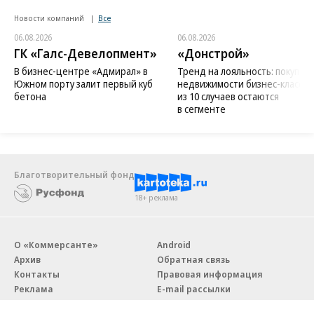
Новости компаний
Все
06.08.2026
06.08.2026
ГК «Галс-Девелопмент»
«Донстрой»
В бизнес-центре «Адмирал» в
Тренд на лояльность: покупат
Южном порту залит первый куб
недвижимости бизнес-класса в
бетона
из 10 случаев остаются
в сегменте
Благотворительный фонд
18+ реклама
О «Коммерсанте»
Android
Архив
Обратная связь
Контакты
Правовая информация
Реклама
E-mail рассылки
Вакансии