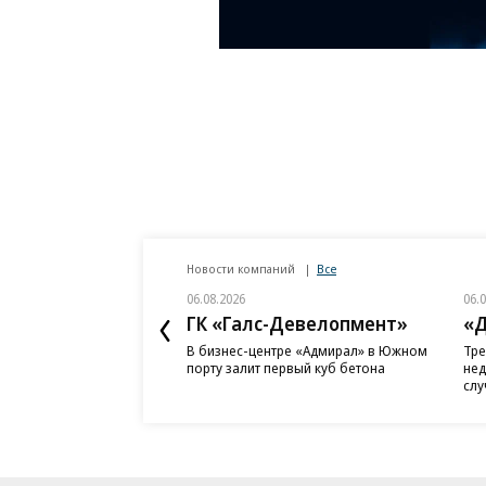
Новости компаний
Все
06.08.2026
06.
ГК «Галс-Девелопмент»
«Д
В бизнес-центре «Адмирал» в Южном
Тре
порту залит первый куб бетона
нед
слу