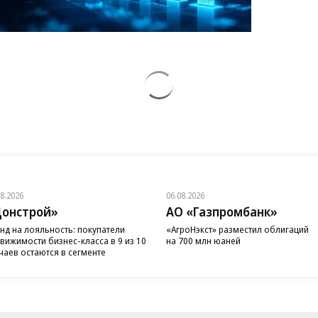
08.2026
06.08.2026
онстрой»
АО «Газпромбанк»
нд на лояльность: покупатели
«АгроНэкст» разместил облигаций
вижимости бизнес-класса в 9 из 10
на 700 млн юаней
чаев остаются в сегменте