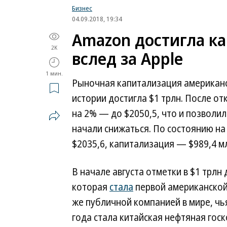
Бизнес
04.09.2018, 19:34
Amazon достигла ка
2K
вслед за Apple
1 мин.
Рыночная капитализация американс
истории достигла $1 трлн. После о
на 2% — до $2050,5, что и позволи
начали снижаться. По состоянию на 
$2035,6, капитализация — $989,4 м
В начале августа отметки в $1 трлн
которая
стала
первой американской
же публичной компанией в мире, чья
года стала китайская нефтяная гос