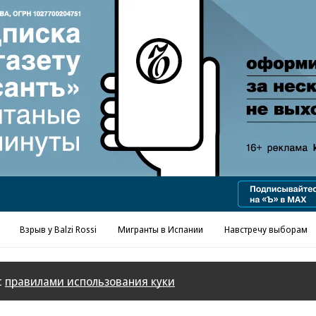
Реклама в «Ъ» www.kommersant.ru/ad
Взрыв у Balzi Rossi
Мигранты в Испании
Навстречу выборам
с
правилами использования куки