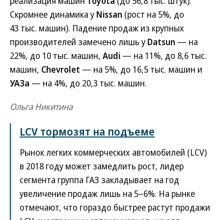
реализация машин
Toyota
(до 56,8 тыс. штук).
Скромнее динамика у
Nissan
(рост на 5%, до
43 тыс. машин). Падение продаж из крупных
производителей замечено лишь у
Datsun
— на
22%, до 10 тыс. машин,
Audi
— на 11%, до 8,6 тыс.
машин,
Chevrolet
— на 5%, до 16,5 тыс. машин и
УАЗа
— на 4%, до 20,3 тыс. машин.
Ольга Никитина
LCV тормозят на подъеме
Рынок легких коммерческих автомобилей (LCV)
в 2018 году может замедлить рост, лидер
сегмента группа ГАЗ закладывает на год
увеличение продаж лишь на 5–6%. На рынке
отмечают, что гораздо быстрее растут продажи