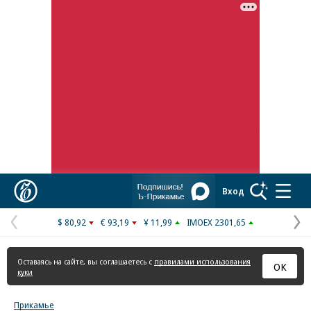
Реклама в «Ъ» www.kommersant.ru/ad
Коммерсантъ
Вход
$ 80,92
€ 93,19
¥ 11,99
IMOEX 2301,65
Предыдущая
С
страница
с
Оставаясь на сайте, вы соглашаетесь с
правилами использования
ОК
куки
Прикамье